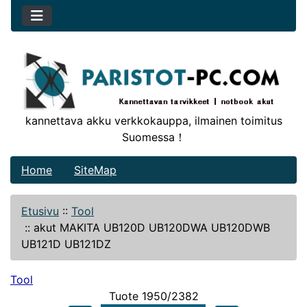
kannettava akku verkkokauppa, ilmainen toimitus
Suomessa！
Home
SiteMap
Etusivu
::
Tool
::
akut MAKITA UB120D UB120DWA UB120DWB
UB121D UB121DZ
Tool
Tuote 1950/2382