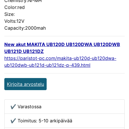
Chemistry:Ni-MH
Color:red
Size:
Volts:12V
Capacity:2000mah
New akut MAKITA UB120D UB120DWA UB120DWB
UB121D UB121DZ
https://paristot-pc.com/makita-ub120d-ub120dwa-
ub120dwb-ub121d-ub121dz-p-439.html
Kirjoita arvostelu
✔ Varastossa
✔ Toimitus: 5-10 arkipäivää