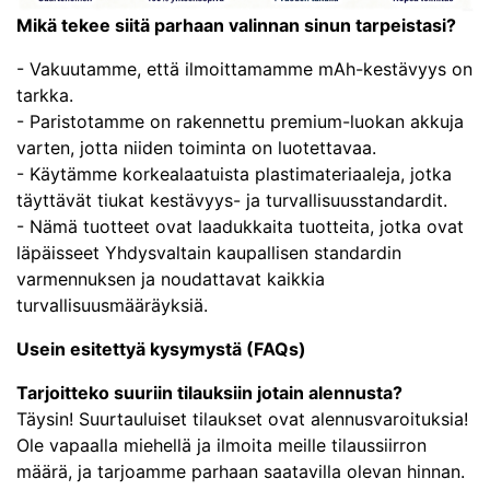
Mikä tekee siitä parhaan valinnan sinun tarpeistasi?
- Vakuutamme, että ilmoittamamme mAh-kestävyys on
tarkka.
- Paristotamme on rakennettu premium-luokan akkuja
varten, jotta niiden toiminta on luotettavaa.
- Käytämme korkealaatuista plastimateriaaleja, jotka
täyttävät tiukat kestävyys- ja turvallisuusstandardit.
- Nämä tuotteet ovat laadukkaita tuotteita, jotka ovat
läpäisseet Yhdysvaltain kaupallisen standardin
varmennuksen ja noudattavat kaikkia
turvallisuusmääräyksiä.
Usein esitettyä kysymystä (FAQs)
Tarjoitteko suuriin tilauksiin jotain alennusta?
Täysin! Suurtauluiset tilaukset ovat alennusvaroituksia!
Ole vapaalla miehellä ja ilmoita meille tilaussiirron
määrä, ja tarjoamme parhaan saatavilla olevan hinnan.