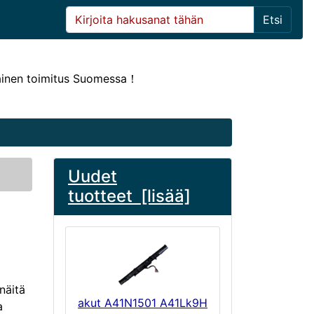
Etsi
ainen toimitus Suomessa！
Uudet
tuotteet [lisää]
näitä
akut A41N1501 A41Lk9H
a