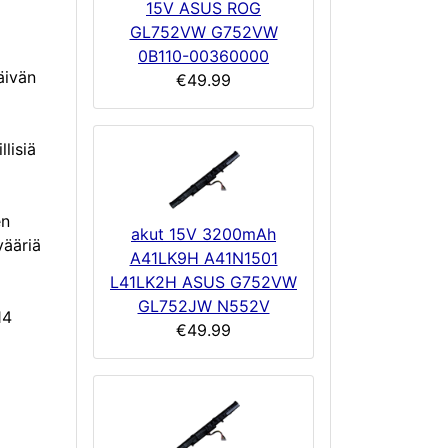
15V ASUS ROG
GL752VW G752VW
0B110-00360000
äivän
€49.99
lisiä
en
akut 15V 3200mAh
vääriä
A41LK9H A41N1501
L41LK2H ASUS G752VW
GL752JW N552V
14
€49.99