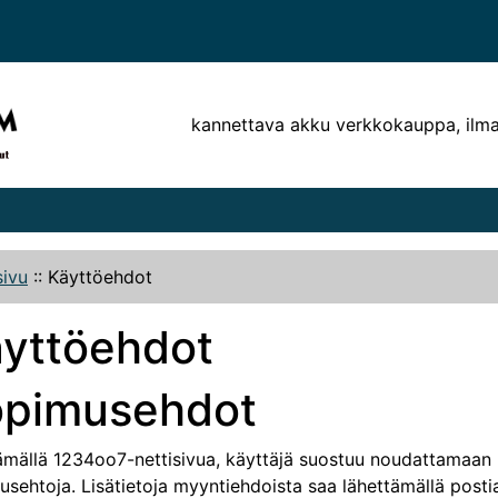
kannettava akku verkkokauppa, ilm
sivu
::
Käyttöehdot
yttöehdot
opimusehdot
ämällä 1234oo7-nettisivua, käyttäjä suostuu noudattamaan 
sehtoja. Lisätietoja myyntiehdoista saa lähettämällä posti