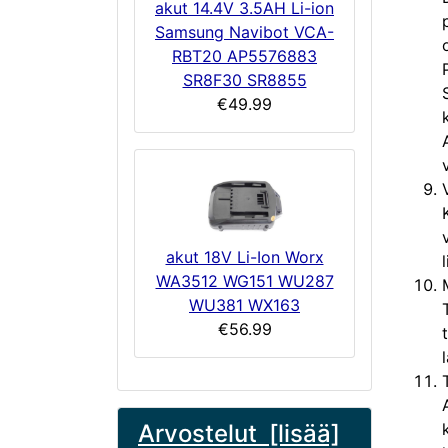
akut 14.4V 3.5AH Li-ion
Samsung Navibot VCA-
RBT20 AP5576883
SR8F30 SR8855
€49.99
akut 18V Li-Ion Worx
WA3512 WG151 WU287
WU381 WX163
€56.99
Arvostelut [lisää]