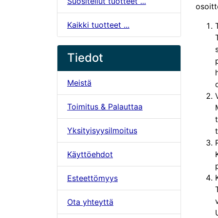
Suositellut tuotteet ...
osoit
Kaikki tuotteet ...
Tiedot
Meistä
Toimitus & Palauttaa
Yksityisyysilmoitus
Käyttöehdot
Esteettömyys
Ota yhteyttä