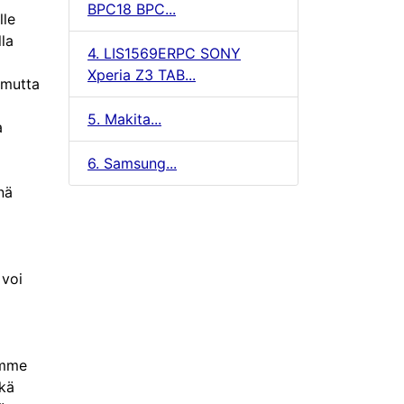
BPC18 BPC...
lle
lla
4. LIS1569ERPC SONY
Xperia Z3 TAB...
 mutta
5. Makita...
a
6. Samsung...
nä
 voi
amme
ekä