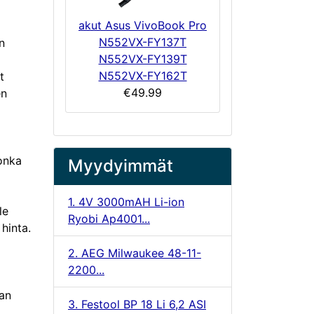
akut Asus VivoBook Pro
N552VX-FY137T
n
N552VX-FY139T
N552VX-FY162T
t
€49.99
en
onka
Myydyimmät
1. 4V 3000mAH Li-ion
le
Ryobi Ap4001...
hinta.
2. AEG Milwaukee 48-11-
2200...
an
3. Festool BP 18 Li 6,2 ASI