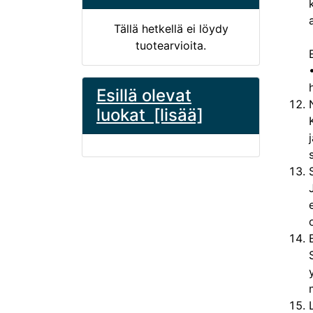
Tällä hetkellä ei löydy
tuotearvioita.
Esillä olevat
luokat [lisää]