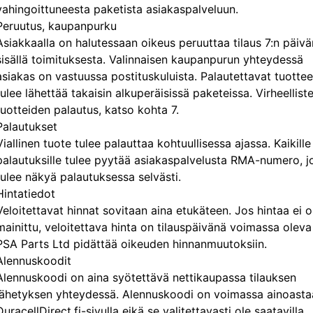
vahingoittuneesta paketista asiakaspalveluun.
Peruutus, kaupanpurku
Asiakkaalla on halutessaan oikeus peruuttaa tilaus 7:n päivä
sisällä toimituksesta. Valinnaisen kaupanpurun yhteydessä
asiakas on vastuussa postituskuluista. Palautettavat tuottee
tulee lähettää takaisin alkuperäisissä paketeissa. Virheellist
tuotteiden palautus, katso kohta 7.
Palautukset
Viallinen tuote tulee palauttaa kohtuullisessa ajassa. Kaikille
palautuksille tulee pyytää asiakaspalvelusta RMA-numero, j
tulee näkyä palautuksessa selvästi.
Hintatiedot
Veloitettavat hinnat sovitaan aina etukäteen. Jos hintaa ei o
mainittu, veloitettava hinta on tilauspäivänä voimassa oleva 
PSA Parts Ltd pidättää oikeuden hinnanmuutoksiin.
Alennuskoodit
Alennuskoodi on aina syötettävä nettikaupassa tilauksen
lähetyksen yhteydessä. Alennuskoodi on voimassa ainoasta
DuracellDirect.fi-sivulla eikä se valitettavasti ole saatavilla