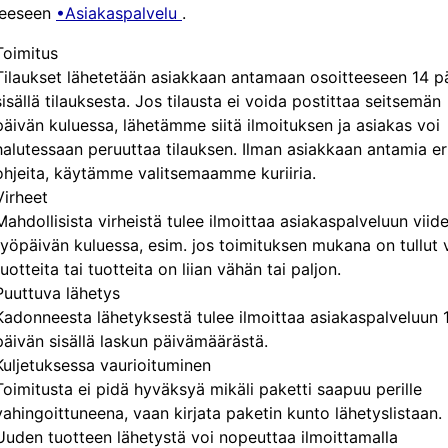
teeseen
•Asiakaspalvelu
.
Toimitus
Tilaukset lähetetään asiakkaan antamaan osoitteeseen 14 p
sisällä tilauksesta. Jos tilausta ei voida postittaa seitsemän
päivän kuluessa, lähetämme siitä ilmoituksen ja asiakas voi
halutessaan peruuttaa tilauksen. Ilman asiakkaan antamia eril
ohjeita, käytämme valitsemaamme kuriiria.
Virheet
Mahdollisista virheistä tulee ilmoittaa asiakaspalveluun viid
työpäivän kuluessa, esim. jos toimituksen mukana on tullut 
tuotteita tai tuotteita on liian vähän tai paljon.
Puuttuva lähetys
Kadonneesta lähetyksestä tulee ilmoittaa asiakaspalveluun 
päivän sisällä laskun päivämäärästä.
Kuljetuksessa vaurioituminen
Toimitusta ei pidä hyväksyä mikäli paketti saapuu perille
vahingoittuneena, vaan kirjata paketin kunto lähetyslistaan.
Uuden tuotteen lähetystä voi nopeuttaa ilmoittamalla