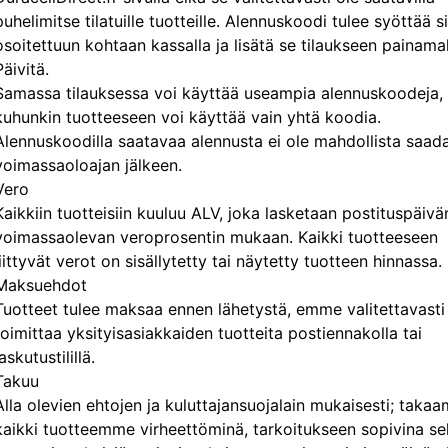
puhelimitse tilatuille tuotteille. Alennuskoodi tulee syöttää si
osoitettuun kohtaan kassalla ja lisätä se tilaukseen painama
Päivitä.
Samassa tilauksessa voi käyttää useampia alennuskoodeja,
kuhunkin tuotteeseen voi käyttää vain yhtä koodia.
Alennuskoodilla saatavaa alennusta ei ole mahdollista saad
voimassaoloajan jälkeen.
Vero
Kaikkiin tuotteisiin kuuluu ALV, joka lasketaan postituspäivä
voimassaolevan veroprosentin mukaan. Kaikki tuotteeseen
liittyvät verot on sisällytetty tai näytetty tuotteen hinnassa.
Maksuehdot
Tuotteet tulee maksaa ennen lähetystä, emme valitettavasti
toimittaa yksityisasiakkaiden tuotteita postiennakolla tai
laskutustilillä.
Takuu
Alla olevien ehtojen ja kuluttajansuojalain mukaisesti; taka
kaikki tuotteemme virheettöminä, tarkoitukseen sopivina s