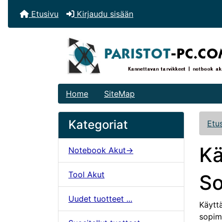
Etusivu
Kirjaudu sisään
Home
SiteMap
Kategoriat
Etu
Kä
Notebook Akut->
Tool Akut
S
Uudet tuotteet ...
Käytt
sopimu