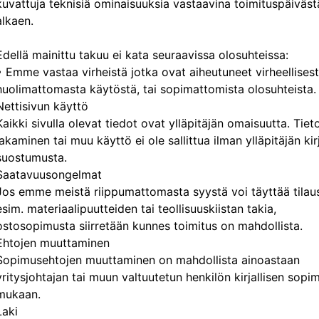
kuvattuja teknisiä ominaisuuksia vastaavina toimituspäiväst
alkaen.
Edellä mainittu takuu ei kata seuraavissa olosuhteissa:
• Emme vastaa virheistä jotka ovat aiheutuneet virheellisest
huolimattomasta käytöstä, tai sopimattomista olosuhteista.
Nettisivun käyttö
Kaikki sivulla olevat tiedot ovat ylläpitäjän omaisuutta. Tiet
jakaminen tai muu käyttö ei ole sallittua ilman ylläpitäjän kirj
suostumusta.
Saatavuusongelmat
Jos emme meistä riippumattomasta syystä voi täyttää tilaus
esim. materiaalipuutteiden tai teollisuuskiistan takia,
ostosopimusta siirretään kunnes toimitus on mahdollista.
Ehtojen muuttaminen
Sopimusehtojen muuttaminen on mahdollista ainoastaan
yritysjohtajan tai muun valtuutetun henkilön kirjallisen sop
mukaan.
Laki