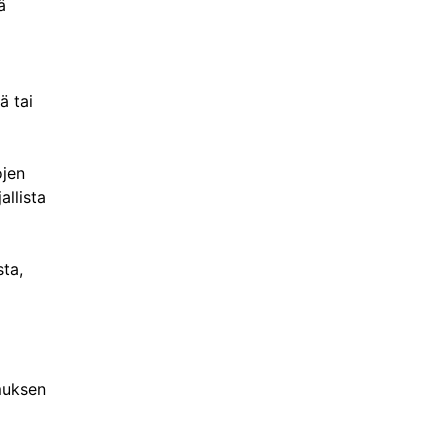
ä
ä tai
ojen
allista
ta,
imuksen