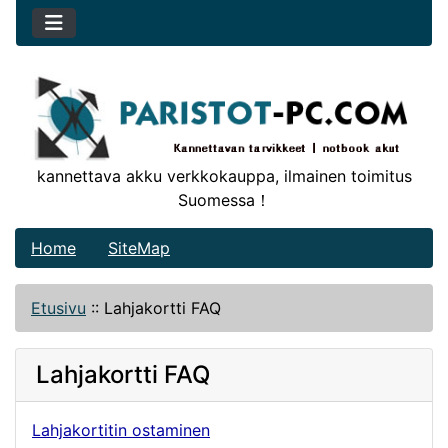
kannettava akku verkkokauppa, ilmainen toimitus
Suomessa！
Home
SiteMap
Etusivu
::
Lahjakortti FAQ
Lahjakortti FAQ
Lahjakortitin ostaminen