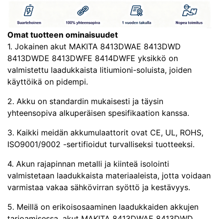
Omat tuotteen ominaisuudet
1. Jokainen akut MAKITA 8413DWAE 8413DWD
8413DWDE 8413DWFE 8414DWFE yksikkö on
valmistettu laadukkaista litiumioni-soluista, joiden
käyttöikä on pidempi.
2. Akku on standardin mukaisesti ja täysin
yhteensopiva alkuperäisen spesifikaation kanssa.
3. Kaikki meidän akkumulaattorit ovat CE, UL, ROHS,
ISO9001/9002 -sertifioidut turvalliseksi tuotteeksi.
4. Akun rajapinnan metalli ja kiinteä isolointi
valmistetaan laadukkaista materiaaleista, jotta voidaan
varmistaa vakaa sähkövirran syöttö ja kestävyys.
5. Meillä on erikoisosaaminen laadukkaiden akkujen
tarjoamisessa. akut MAKITA 8413DWAE 8413DWD