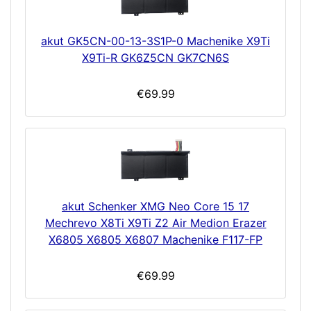
akut GK5CN-00-13-3S1P-0 Machenike X9Ti
X9Ti-R GK6Z5CN GK7CN6S
€69.99
akut Schenker XMG Neo Core 15 17
Mechrevo X8Ti X9Ti Z2 Air Medion Erazer
X6805 X6805 X6807 Machenike F117-FP
€69.99