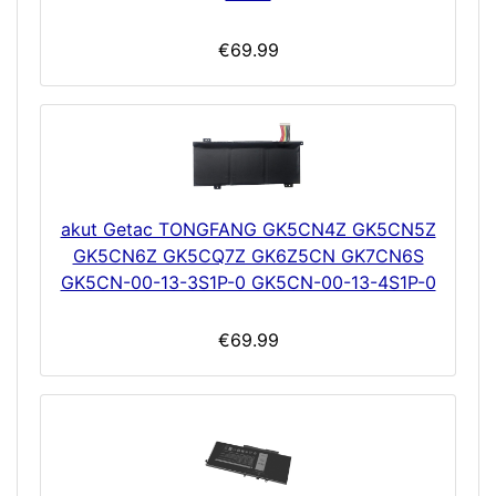
€69.99
akut Getac TONGFANG GK5CN4Z GK5CN5Z
GK5CN6Z GK5CQ7Z GK6Z5CN GK7CN6S
GK5CN-00-13-3S1P-0 GK5CN-00-13-4S1P-0
€69.99