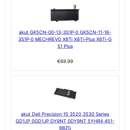
akut GK5CN-00-13-3S1P-0 GK5CN-11-16-
3S1P-0 MECHREVO X8Ti X8Ti-Plus X8Ti-G
S1 Plus
€69.99
akut Dell Precision 15 3520 3530 Series
GD1JP 0GD1JP DY9NT 0DY9NT 5YHR4 451-
BBZG