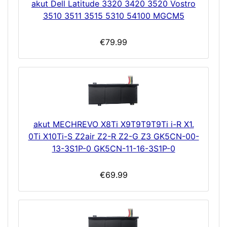
akut Dell Latitude 3320 3420 3520 Vostro
3510 3511 3515 5310 54100 MGCM5
€79.99
akut MECHREVO X8Ti X9T9T9T9Ti i-R X1.
0Ti X10Ti-S Z2air Z2-R Z2-G Z3 GK5CN-00-
13-3S1P-0 GK5CN-11-16-3S1P-0
€69.99