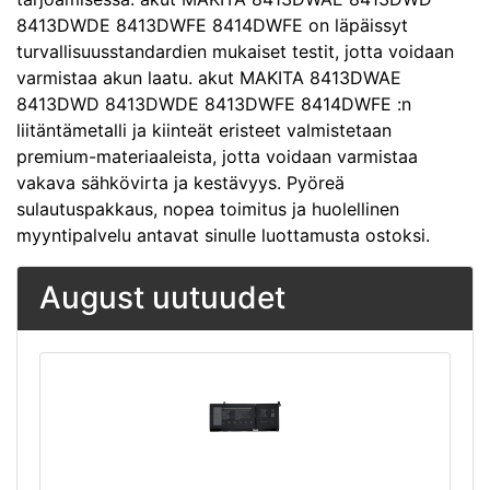
8413DWDE 8413DWFE 8414DWFE on läpäissyt
turvallisuusstandardien mukaiset testit, jotta voidaan
varmistaa akun laatu. akut MAKITA 8413DWAE
8413DWD 8413DWDE 8413DWFE 8414DWFE :n
liitäntämetalli ja kiinteät eristeet valmistetaan
premium-materiaaleista, jotta voidaan varmistaa
vakava sähkövirta ja kestävyys. Pyöreä
sulautuspakkaus, nopea toimitus ja huolellinen
myyntipalvelu antavat sinulle luottamusta ostoksi.
August uutuudet