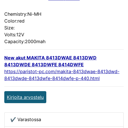
Chemistry:Ni-MH
Color:red
Size:
Volts:12V
Capacity:2000mah
New akut MAKITA 8413DWAE 8413DWD
8413DWDE 8413DWFE 8414DWFE
https://paristot-pc.com/makita-8413dwae-8413dwd-
8413dwde-8413dwfe-8414dwfe-p-440.html
Kirjoita arvostelu
✔ Varastossa