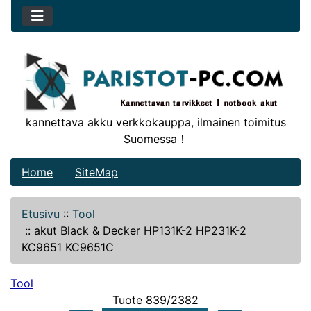
kannettava akku verkkokauppa, ilmainen toimitus
Suomessa！
Home
SiteMap
Etusivu
::
Tool
::
akut Black & Decker HP131K-2 HP231K-2
KC9651 KC9651C
Tool
Tuote 839/2382