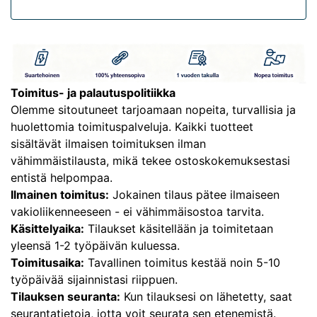
Toimitus- ja palautuspolitiikka
Olemme sitoutuneet tarjoamaan nopeita, turvallisia ja
huolettomia toimituspalveluja. Kaikki tuotteet
sisältävät ilmaisen toimituksen ilman
vähimmäistilausta, mikä tekee ostoskokemuksestasi
entistä helpompaa.
Ilmainen toimitus:
Jokainen tilaus pätee ilmaiseen
vakioliikenneeseen - ei vähimmäisostoa tarvita.
Käsittelyaika:
Tilaukset käsitellään ja toimitetaan
yleensä 1-2 työpäivän kuluessa.
Toimitusaika:
Tavallinen toimitus kestää noin 5-10
työpäivää sijainnistasi riippuen.
Tilauksen seuranta:
Kun tilauksesi on lähetetty, saat
seurantatietoja, jotta voit seurata sen etenemistä.